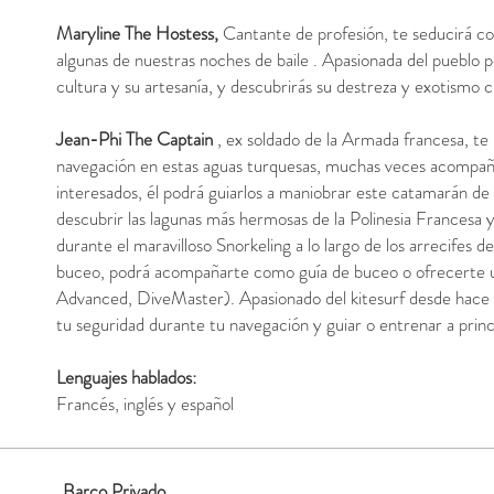
Maryline
The Hostess,
Cantante de profesión, te seducirá co
algunas de nuestras
noches de baile
. Apasionada del pueblo po
cultura y su artesanía, y descubrirás su destreza y exotismo cu
Jean-Phi The Captain
, ex soldado de la Armada francesa, te 
navegación en estas aguas turquesas, muchas veces acompaña
interesados, él podrá guiarlos a maniobrar este catamarán de 4
descubrir las lagunas más hermosas de la Polinesia Francesa 
durante el maravilloso Snorkeling a lo largo de los arrecifes d
buceo, podrá acompañarte como guía de buceo o ofrecerte
Advanced, DiveMaster). Apasionado del kitesurf desde hace v
tu seguridad durante tu navegación y guiar o entrenar a princ
Lenguajes hablados:
Francés, inglés y español
Barco
Privado