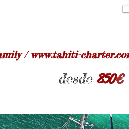
ESTINOS
CONTACTANOS
MÁS
BLOG
amily /
www.tahiti-charter.c
desde
850
€