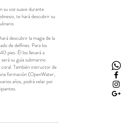
n su voz suave durante
linesio, te hará descubrir su
linario.
hará descubrir la magia de la
do de delfines. Para los
0 pies. Él los llevará a
y será su guía submarino
e coral. También instructor de
 una formación (OpenWater,
arios años, podrá velar por
ipiantes.