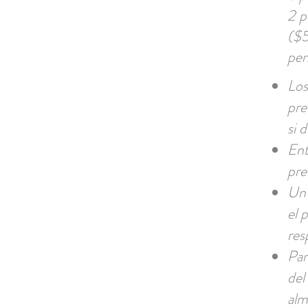
2 
($5
per
Los
pre
si 
Ent
pre
Un 
el 
res
Par
del
alm