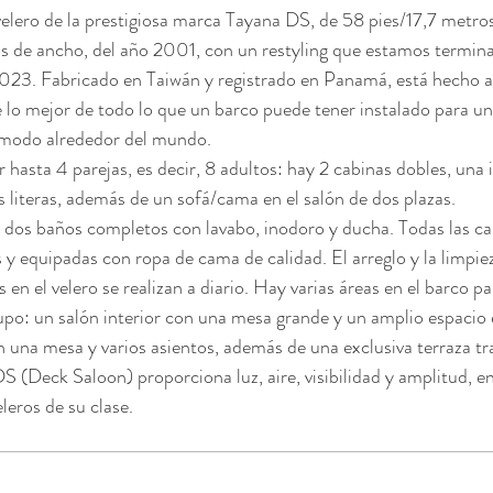
velero de la prestigiosa marca Tayana DS, de 58 pies/17,7 metros
 de ancho, del año 2001, con un restyling que estamos termina
023. Fabricado en Taiwán y registrado en Panamá, está hecho 
e lo mejor de todo lo que un barco puede tener instalado para un
ómodo alrededor del mundo.
 hasta 4 parejas, es decir, 8 adultos: hay 2 cabinas dobles, una i
s literas, además de un sofá/cama en el salón de dos plazas.
dos baños completos con lavabo, inodoro y ducha. Todas las ca
 y equipadas con ropa de cama de calidad. El arreglo y la limpiez
 en el velero se realizan a diario. Hay varias áreas en el barco pa
upo: un salón interior con una mesa grande y un amplio espacio e
n una mesa y varios asientos, además de una exclusiva terraza tr
DS (Deck Saloon) proporciona luz, aire, visibilidad y amplitud, 
leros de su clase.