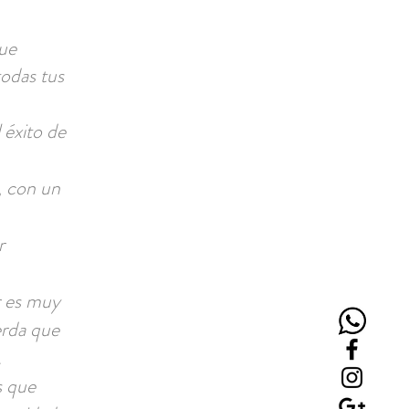
que
todas tus
 éxito de
, con un
r
r es muy
erda que
.
s que