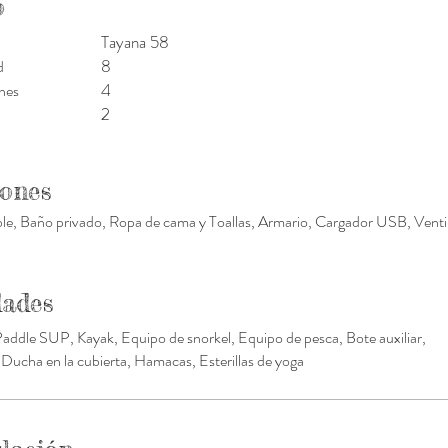
o
Tayana 58
8
d
4
nes
2
iones
e, Baño privado, Ropa de cama y Toallas, Armario, Cargador USB, Ventil
ades
Paddle SUP, Kayak, Equipo de snorkel, Equipo de pesca, Bote auxiliar,
 Ducha en la cubierta, Hamacas, Esterillas de yoga