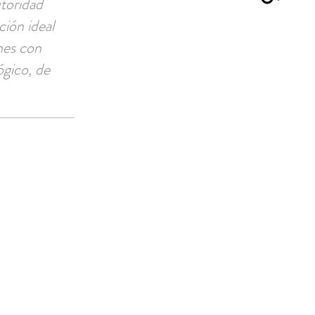
utoridad
ción ideal
ones con
ógico, de