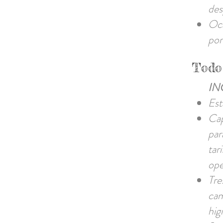
des
Oca
por
Todo 
IN
Est
Cap
par
tar
ope
Tre
cam
hig