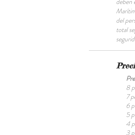
deben e
Marítim
del per
total s
segurid
Prec
Pr
8 p
7 p
6 p
5 p
4 p
3 p