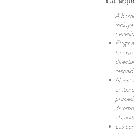
La trip
A bordo
incluye
necesid
Elegir 
tu expe
directa
respald
Nuestra
embarc
proced
diverti
el capi
Las cer