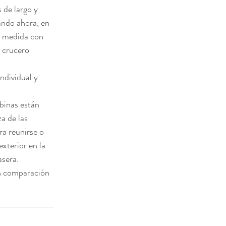
 de largo y 
ndo ahora, en 
a medida con 
 crucero 
ndividual y 
binas están 
a de las 
ra reunirse o 
xterior en la 
asera.
en comparación 