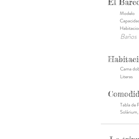
El Barc
Modelo
Capacida
Habitacio
Baños
Habitac
Cama dobl
Literas
Comodid
Tabla de 
Solárium,