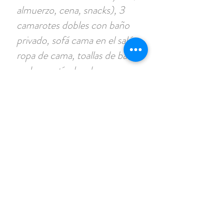
almuerzo, cena, snacks), 3
camarotes dobles con baño
privado, sofá cama en el salón,
ropa de cama, toallas de baño
y playa, artículos de aseo,
colchoneta flotante, caña de
pescar, 2 tablas de paddle
surf, kayak doble, combustible
y bote auxiliar.
Limpieza diaria: Camarotes y
zonas comunes impecables,
con ropa de cama de alta
calidad, toallas de mano y de
baño.